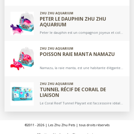
ZHU ZHU AQUARIUM
PETER LE DAUPHIN ZHU ZHU
AQUARIUM
Peter le dauphin est un compagnon joyeux et coloré de l’univers Zhu Zhu Aquarium. Avec son corps rose vif, son bec blanc-rosé et sa ligne dorsale violette, il attire immédiatement…
ZHU ZHU AQUARIUM
POISSON RAIE MANTA NAMAZU
Namazu, la raie manta, est une habitante élégante et originale de l’univers Zhu Zhu Aquarium. Avec son corps rouge rosé orné de larges taches blanches et son ventre clair, elle…
ZHU ZHU AQUARIUM
TUNNEL RÉCIF DE CORAIL DE
LIAISON
Le Coral Reef Tunnel Playset est l’accessoire idéal pour agrandir ton univers Zhu Zhu Aquarium. Avec ce tunnel en trois voies, tes poissons (vendus séparément) peuvent explorer de nouveaux parcours…
©2011 - 2026 | Les Zhu Zhu Pets | tous droits réservés