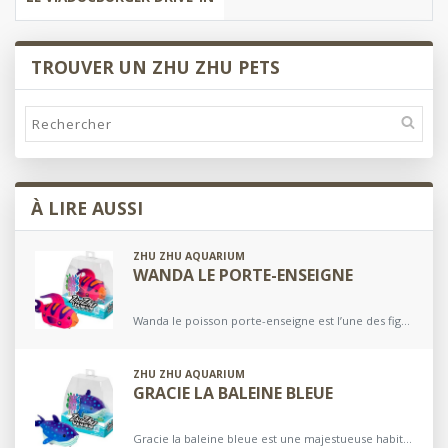
TROUVER UN ZHU ZHU PETS
Rechercher
sur
Les
Zhu
À LIRE AUSSI
Zhu
Pets
ZHU ZHU AQUARIUM
WANDA LE PORTE-ENSEIGNE
Wanda le poisson porte-enseigne est l’une des figures les plus éclatantes de l’univers Zhu Zhu Aquarium. Avec son corps rose vif orné de larges rayures violettes et orange, elle apporte…
ZHU ZHU AQUARIUM
GRACIE LA BALEINE BLEUE
Gracie la baleine bleue est une majestueuse habitante de l’univers Zhu Zhu Aquarium. Avec son corps bleu-violet parsemé de taches bleu clair et son ventre bleu pâle, elle apporte une…